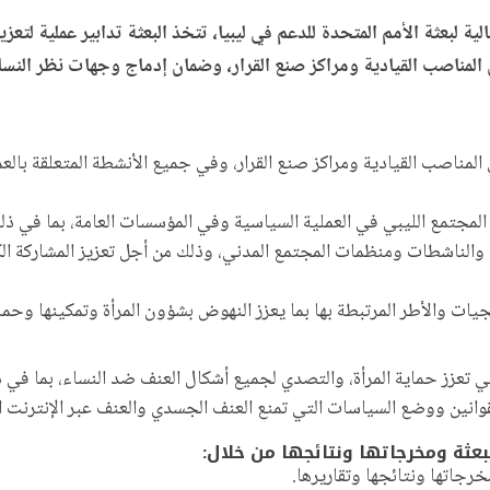
الأمن رقم 2796 لسنة 2025 ومع الولاية الحالية لبعثة الأمم المتحدة للدعم في ليبيا، تتخذ البعث
في المناصب القيادية ومراكز صنع القرار، وضمان إدماج وجهات نظر النس
 في المناصب القيادية ومراكز صنع القرار، وفي جميع الأنشطة المتعلقة با
تمع الليبي في العملية السياسية وفي المؤسسات العامة، بما في ذلك ال
 والناشطات ومنظمات المجتمع المدني، وذلك من أجل تعزيز المشاركة الك
ت والأطر المرتبطة بها بما يعزز النهوض بشؤون المرأة وتمكينها وحماي
ي تعزز حماية المرأة، والتصدي لجميع أشكال العنف ضد النساء، بما في ذل
نين ووضع السياسات التي تمنع العنف الجسدي والعنف عبر الإنترنت الم
ثة ومخرجاتها ونتائجها من خلال:
رجاتها ونتائجها وتقاريرها.