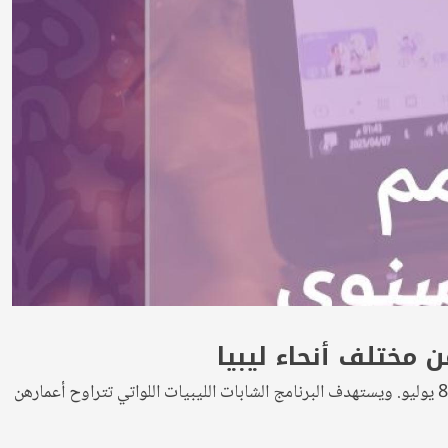
ن مختلف أنحاء ليبيا
تعلن الأمم المتحدة في ليبيا عن فتح باب التقديم للدفعة الرابعة من برنامجها التدريبي السنوي رائدات ، وذلك اعتباراً من الساعات الأولى ليوم 8 يوليو. ويستهدف البرنامج الشابات الليبيات اللواتي تتراوح أعمارهن