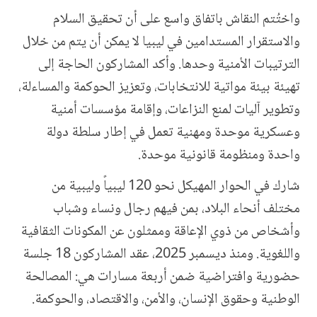
واختُتم النقاش باتفاق واسع على أن تحقيق السلام
والاستقرار المستدامين في ليبيا لا يمكن أن يتم من خلال
الترتيبات الأمنية وحدها. وأكد المشاركون الحاجة إلى
تهيئة بيئة مواتية للانتخابات، وتعزيز الحوكمة والمساءلة،
وتطوير آليات لمنع النزاعات، وإقامة مؤسسات أمنية
وعسكرية موحدة ومهنية تعمل في إطار سلطة دولة
واحدة ومنظومة قانونية موحدة
.
شارك في الحوار المهيكل نحو 120 ليبياً وليبية من
مختلف أنحاء البلاد، بمن فيهم رجال ونساء وشباب
وأشخاص من ذوي الإعاقة وممثلون عن المكونات الثقافية
واللغوية. ومنذ ديسمبر 2025، عقد المشاركون 18 جلسة
حضورية وافتراضية ضمن أربعة مسارات هي: المصالحة
الوطنية وحقوق الإنسان، والأمن، والاقتصاد، والحوكمة
.