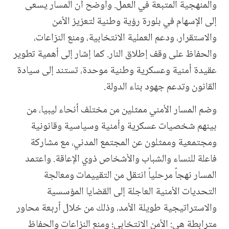
والمنهجية المتبعة في العمل. وأوضح أن المسار يسعى
إلى الإسهام في بلورة رؤية وطنية لتعزيز الأمن
والاستقرار، ودعم العملية الانتخابية، ومنع النزاعات،
والحفاظ على وقف إطلاق النار. كما إشار إلى أهمية تطوير
عقيدة أمنية وعسكرية وطنية موحدة، تستند إلى سيادة
القانون وتدعم جهود بناء الدولة
.
وضم المسار الأمني ممثلين من مختلف أنحاء ليبيا، من
بينهم شخصيات عسكرية وأمنية وسياسية وقانونية
ومجتمعية وممثلون عن المجتمع المدني، مع مشاركة
فاعلة للنساء والشباب والأشخاص ذوي الإعاقة. واعتمد
المسار نهجاً مرحلياً انتقل من التقييمات ومعالجة
التحديات الأمنية العاجلة إلى القضايا المؤسسية
والاستراتيجية طويلة الأمد، وذلك من خلال أربعة محاور
مترابطة هي: الأمن الانتخابي؛ ومنع النزاعات والحفاظ